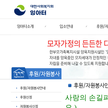
사랑의 손길펴
요.)