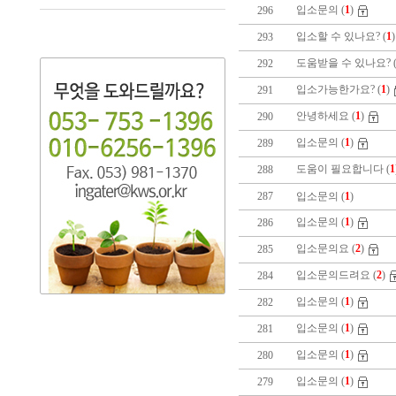
입소문의 (
1
)
296
입소할 수 있나요? (
1
293
도움받을 수 있나요? 
292
입소가능한가요? (
1
)
291
안녕하세요 (
1
)
290
입소문의 (
1
)
289
도움이 필요합니다 (
1
288
287
입소문의 (
1
)
입소문의 (
1
)
286
입소문의요 (
2
)
285
입소문의드려요 (
2
)
284
입소문의 (
1
)
282
입소문의 (
1
)
281
입소문의 (
1
)
280
입소문의 (
1
)
279